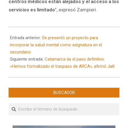
centros médicos están alejados y el acceso a los
servicios es limitado
”, expresó Zampieri.
2024-
11-
Entrada anterior:
Se presentó un proyecto para
07
incorporar la salud mental como asignatura en el
secundario
Siguiente entrada:
Catamarca da el paso definitivo:
«Hemos formalizado el traspaso de ARCA», afirmó Jalil
BUSCADOR
Buscar