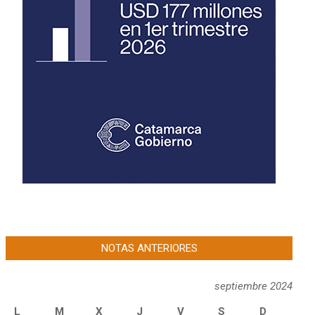
NOTAS ANTERIORES
septiembre 2024
L
M
X
J
V
S
D