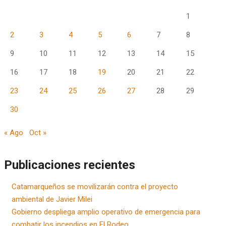
1
2
3
4
5
6
7
8
9
10
11
12
13
14
15
16
17
18
19
20
21
22
23
24
25
26
27
28
29
30
« Ago
Oct »
Publicaciones recientes
Catamarqueños se movilizarán contra el proyecto
ambiental de Javier Milei
Gobierno despliega amplio operativo de emergencia para
combatir los incendios en El Rodeo