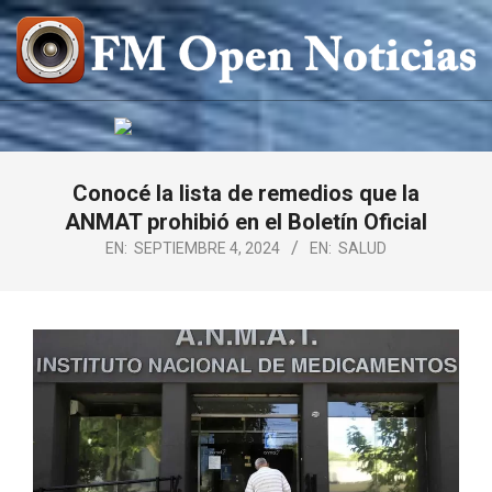
Saltar
al
contenido
FM
OPEN
NOTICIAS
Conocé la lista de remedios que la
ANMAT prohibió en el Boletín Oficial
EN:
SEPTIEMBRE 4, 2024
EN:
SALUD